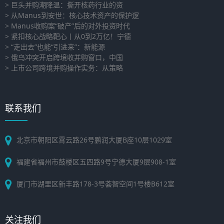
> 巨头并购潮降温：撕开核药行业的资
> 从Manus到安世：核心技术资产的保护逻
> Manus收购案“破产”后的对外投资时代
> 紧扣核心战略靶心丨从0到2万亿！宁德
> “走出去”也能“引进来”：新能源
> 俄乌冲突开启跨境收并购窗口，中国
> 上市公司跨境并购操作实务：从策略
联系我们
北京市朝阳区霄云路26号鹏润大厦B座10层1029室
福建省福州市鼓楼区五四路9号宁德大厦9层908-1室
厦门市湖里区新丰路178-3号荟智空间1号楼B612室
关注我们